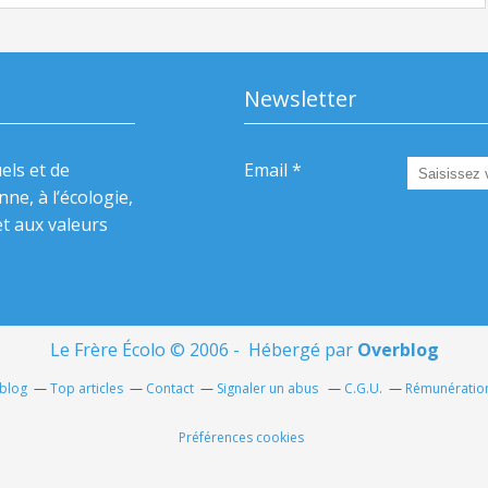
Newsletter
els et de
Email
nne, à l’écologie,
t aux valeurs
Le Frère Écolo © 2006 - Hébergé par
Overblog
rblog
Top articles
Contact
Signaler un abus
C.G.U.
Rémunération
Préférences cookies