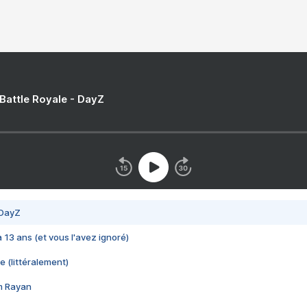
 Battle Royale - DayZ
 DayZ
 a 13 ans (et vous l'avez ignoré)
e (littéralement)
im Rayan