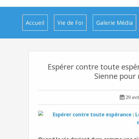
Accueil
Vie de Foi
Galerie Média
Espérer contre toute espé
Sienne pour 

29 avr