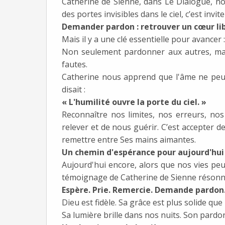
Catherine de Sienne, dans Le Dialogue, nou
des portes invisibles dans le ciel, c’est invi
Demander pardon : retrouver un cœur li
Mais il y a une clé essentielle pour avancer 
Non seulement pardonner aux autres, ma
fautes.
Catherine nous apprend que l'âme ne peut 
disait :
« L'humilité ouvre la porte du ciel. »
Reconnaître nos limites, nos erreurs, nos 
relever et de nous guérir. C’est accepter d
remettre entre Ses mains aimantes.
Un chemin d'espérance pour aujourd'hui
Aujourd'hui encore, alors que nos vies peu
témoignage de Catherine de Sienne résonne
Espère. Prie. Remercie. Demande pardon.
Dieu est fidèle. Sa grâce est plus solide que
Sa lumière brille dans nos nuits. Son pard