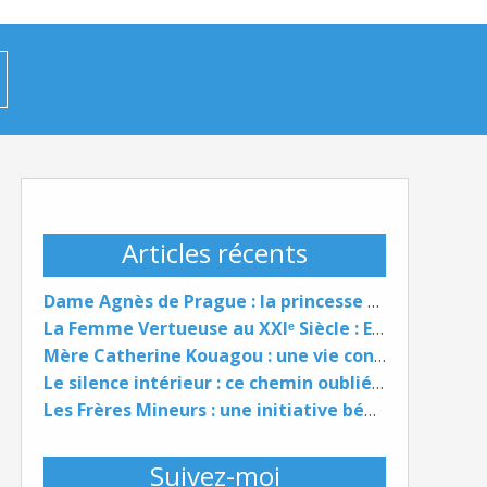
Articles récents
Dame Agnès de Prague : la princesse qui choisit Dieu plutôt qu'un trône
La Femme Vertueuse au XXIᵉ Siècle : Entre Foi, Famille et Leadership
Mère Catherine Kouagou : une vie consacrée au service de Dieu, de l’Église et de l’humanité
Le silence intérieur : ce chemin oublié qui peut transformer une vie
Les Frères Mineurs : une initiative bénie au service de la fraternité et du bien commun
Suivez-moi