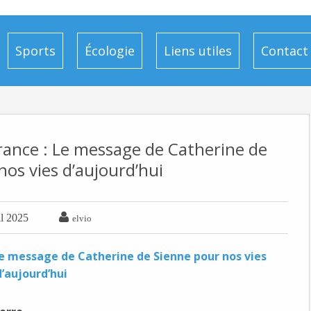
Sports
Écologie
Liens utiles
Contact
rance : Le message de Catherine de
nos vies d’aujourd’hui

il 2025
elvio