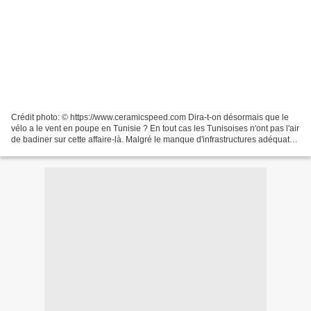
Crédit photo: © https://www.ceramicspeed.com Dira-t-on désormais que le
vélo a le vent en poupe en Tunisie ? En tout cas les Tunisoises n'ont pas l'air
de badiner sur cette affaire-là. Malgré le manque d'infrastructures adéquat
pour pédaler en toute quiétude,...