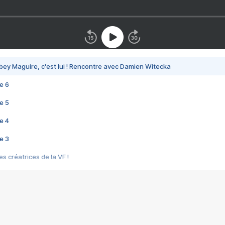
bey Maguire, c'est lui ! Rencontre avec Damien Witecka
e 6
e 5
e 4
e 3
s créatrices de la VF !
e 2
e 1
e Mektoub My Love arrive enfin ! Rencontre avec Shaïn Boumedine et Sal