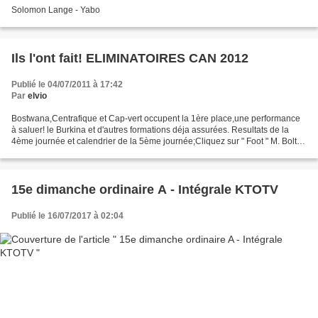
Solomon Lange - Yabo
Ils l'ont fait! ELIMINATOIRES CAN 2012
Publié le 04/07/2011 à 17:42
Par
elvio
Bostwana,Centrafique et Cap-vert occupent la 1ère place,une performance
à saluer! le Burkina et d'autres formations déja assurées. Resultats de la
4ème journée et calendrier de la 5ème journée;Cliquez sur " Foot " M. Bolt
qui veut rentrer dans la légende;Lemaitre...
15e dimanche ordinaire A - Intégrale KTOTV
Publié le 16/07/2017 à 02:04