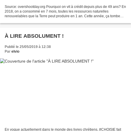
Source: overshootday.org Pourquoi on vit à crédit depuis plus de 49 ans? En
2018, on a consommé en 7 mois, toutes les ressources naturelles
renouvelables que la Terre peut produire en 1 an. Cette année, ça tombe
exactement à la même date que l'année dernière......
À LIRE ABSOLUMENT !
Publié le 25/05/2019 à 12:38
Par
elvio
En vogue actuellement dans le monde des livres chrétiens, #CHOISIE fait