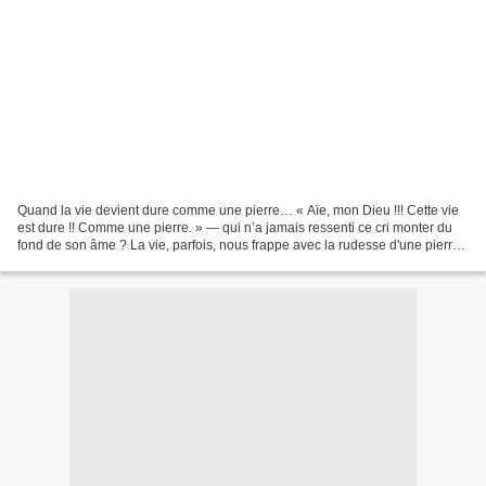
Quand la vie devient dure comme une pierre… « Aïe, mon Dieu !!! Cette vie
est dure !! Comme une pierre. » — qui n’a jamais ressenti ce cri monter du
fond de son âme ? La vie, parfois, nous frappe avec la rudesse d'une pierre
froide. Obstacles, douleurs,...