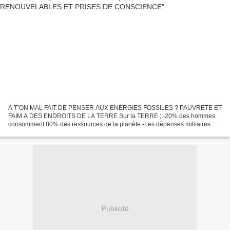
A T’ON MAL FAIT DE PENSER AUX ENERGIES FOSSILES ? PAUVRETE ET
FAIM A DES ENDROITS DE LA TERRE Sur la TERRE ; -20% des hommes
consomment 80% des ressources de la planète -Les dépenses militaires
mondiales sont 12 fois plus élevées que l’aide au développement...
Publicité