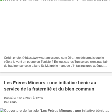
Crédit photo: © https://www.ceramicspeed.com Dira-t-on désormais que le
vélo a le vent en poupe en Tunisie ? En tout cas les Tunisoises n'ont pas l'air
de badiner sur cette affaire-là. Malgré le manque d'infrastructures adéquat
pour pédaler en toute quiétude,...
Les Frères Mineurs : une initiative bénie au
service de la fraternité et du bien commun
Publié le 07/12/2025 à 12:32
Par
elvio